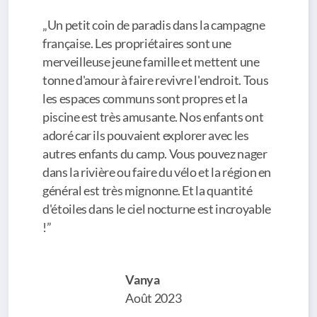
„Un petit coin de paradis dans la campagne
française. Les propriétaires sont une
merveilleuse jeune famille et mettent une
tonne d'amour à faire revivre l'endroit. Tous
les espaces communs sont propres et la
piscine est très amusante. Nos enfants ont
adoré car ils pouvaient explorer avec les
autres enfants du camp. Vous pouvez nager
dans la rivière ou faire du vélo et la région en
général est très mignonne. Et la quantité
d'étoiles dans le ciel nocturne est incroyable
!”
Vanya
Août 2023