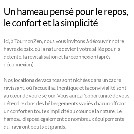
Gîte Prunier
Un hameau pensé pour le repos,
Les alentours
le confort et la simplicité
Ici, à TournonZen, nous vous invitons à découvrir notre
havre de paix, où la nature devient votre alliée pour la
détente, la revitalisation et la reconnexion (après
déconnexion).
Nos locations de vacances sont nichées dans un cadre
ravissant, où l'accueil authentique et la convivialité sont
au cœur de votre séjour. Vous aurez l'opportunité de vous
détendre dans des
hébergements variés
chacun offrant
un confort en toute simplicité au cœur de la nature. Le
hameau dispose également de
nombreux équipements
qui raviront petits et grands.