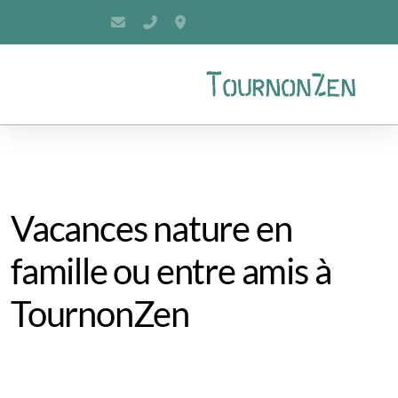
contact@tournonzen.fr
06.82.18.26.45
121, chemin de Labarre, 47370 Tour
Vacances nature en
La salle & sa terrasse
famille ou entre amis à
Equipements & Services
TournonZen
Chambres
Tentes Safari