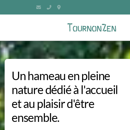
contact@tournonzen.fr
06.82.18.26.45
121, chemin de Labarre, 47370 Tour
Un hameau en pleine
La salle & sa terrasse
nature dédié à l'accueil
Equipements & Services
et au plaisir d'être
Chambres
ensemble.
Tentes Safari